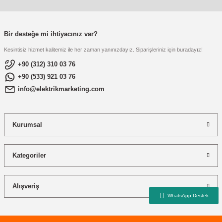
re
aşıyıcı
ta
rj İstasyonu
Bir desteğe mi ihtiyacınız var?
Kesintisiz hizmet kalitemiz ile her zaman yanınızdayız. Siparişleriniz için buradayız!
tör
foları
+90 (312) 310 03 76
+90 (533) 921 03 76
temleri
ol Rölesi
info@elektrikmarketing.com
 HMI )
e Sürücü
Kurumsal
binler
 Motor
Kategoriler
Alışveriş