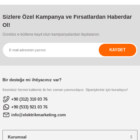
re
aşıyıcı
ta
Sizlere Özel Kampanya ve Fırsatlardan Haberdar
rj İstasyonu
Ol!
Ücretsiz e-bültene kayıt olun kampanyalardan faydalanın.
tör
foları
KAYDET
temleri
ol Rölesi
 HMI )
e Sürücü
Bir desteğe mi ihtiyacınız var?
binler
Kesintisiz hizmet kalitemiz ile her zaman yanınızdayız. Siparişleriniz için buradayız!
 Motor
+90 (312) 310 03 76
+90 (533) 921 03 76
info@elektrikmarketing.com
Kurumsal