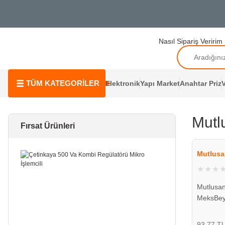
Nasıl Sipariş Veririm
TÜM KATEGORİLER
Elektronik
Yapı Market
Anahtar Priz
V
Mutl
Fırsat Ürünleri
Mutlusa
Mutlusan
MeksBey
002 030
93,77 T