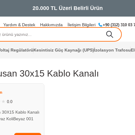
Yardım & Destek
Hakkımızda
İletişim Bilgileri
+90 (312) 310 03 
oltaj Regülatörü
Kesintisiz Güç Kaynağı (UPS)
İzolasyon Trafosu
E
usan 30x15 Kablo Kanalı
ÇOK YAKINDA
STOKLARDA
n
0.0
 30X15 Kablo Kanalı
az KoliBeyaz 001
015 20 00
L