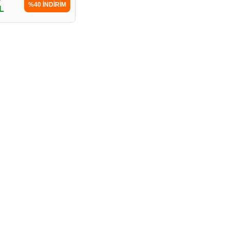
%40 İNDİRİM
L