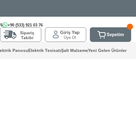
76
+90 (533) 921 03 76
Giriş Yap
Sipariş
Sepetim
Üye Ol
Takibi
lektrik Panosu
Elektrik Tesisatı
Şalt Malzeme
Yeni Gelen Ürünler