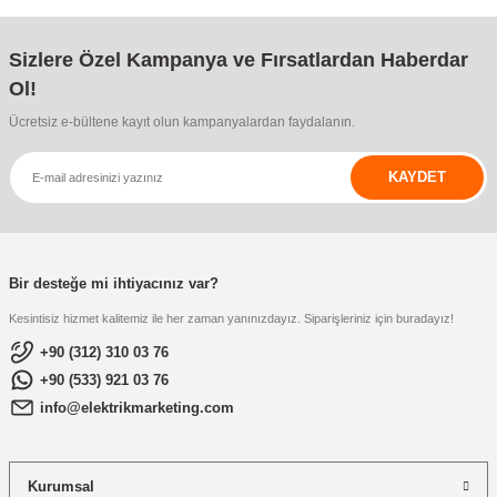
re
aşıyıcı
ta
Sizlere Özel Kampanya ve Fırsatlardan Haberdar
rj İstasyonu
Ol!
Ücretsiz e-bültene kayıt olun kampanyalardan faydalanın.
tör
foları
KAYDET
temleri
ol Rölesi
 HMI )
e Sürücü
Bir desteğe mi ihtiyacınız var?
binler
Kesintisiz hizmet kalitemiz ile her zaman yanınızdayız. Siparişleriniz için buradayız!
 Motor
+90 (312) 310 03 76
+90 (533) 921 03 76
info@elektrikmarketing.com
Kurumsal