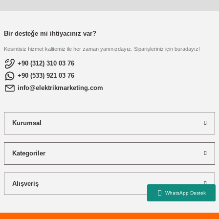
re
aşıyıcı
ta
rj İstasyonu
Bir desteğe mi ihtiyacınız var?
Kesintisiz hizmet kalitemiz ile her zaman yanınızdayız. Siparişleriniz için buradayız!
tör
foları
+90 (312) 310 03 76
+90 (533) 921 03 76
temleri
ol Rölesi
info@elektrikmarketing.com
 HMI )
e Sürücü
Kurumsal
binler
 Motor
Kategoriler
Alışveriş