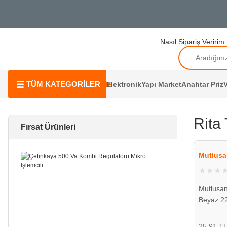
Nasıl Sipariş Veririm
TÜM KATEGORİLER
Elektronik
Yapı Market
Anahtar Priz
V
Rita
Fırsat Ürünleri
Mutlusa
Mutlusan
Beyaz 2
25,91 T