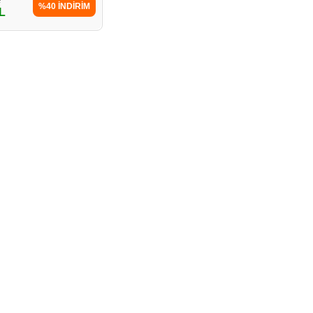
%40 İNDİRİM
L