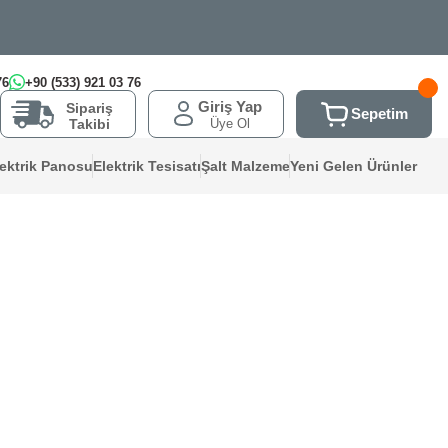
76
+90 (533) 921 03 76
Giriş Yap
Sipariş
Sepetim
Üye Ol
Takibi
lektrik Panosu
Elektrik Tesisatı
Şalt Malzeme
Yeni Gelen Ürünler