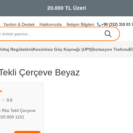
Yardım & Destek
Hakkımızda
İletişim Bilgileri
+90 (312) 310 03 
oltaj Regülatörü
Kesintisiz Güç Kaynağı (UPS)
İzolasyon Trafosu
E
 Tekli Çerçeve Beyaz
ÇOK YAKINDA
STOKLARDA
n
0.0
 Rita Tekli Çerçeve
220 800 1101
L