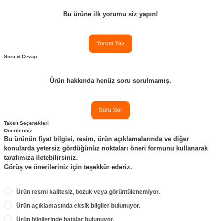
re
aşıyıcı
ta
Bu ürüne ilk yorumu siz yapın!
rj İstasyonu
Yorum Yaz
tör
foları
Soru & Cevap
Ürün hakkında henüz soru sorulmamış.
temleri
ol Rölesi
 HMI )
e Sürücü
Soru Sor
Taksit Seçenekleri
binler
Önerileriniz
Bu ürünün fiyat bilgisi, resim, ürün açıklamalarında ve diğer
konularda yetersiz gördüğünüz noktaları öneri formunu kullanarak
 Motor
tarafımıza iletebilirsiniz.
Görüş ve önerileriniz için teşekkür ederiz.
Ürün resmi kalitesiz, bozuk veya görüntülenemiyor.
Ürün açıklamasında eksik bilgiler bulunuyor.
Ürün bilgilerinde hatalar bulunuyor.