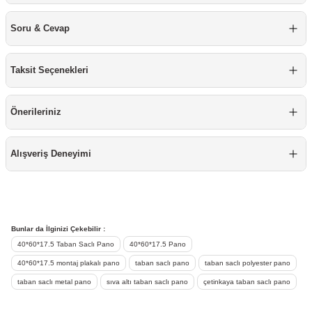
re
aşıyıcı
ta
Soru & Cevap
rj İstasyonu
Taksit Seçenekleri
tör
foları
Önerileriniz
temleri
ol Rölesi
 HMI )
e Sürücü
Alışveriş Deneyimi
binler
 Motor
Bunlar da İlginizi Çekebilir :
40*60*17.5 Taban Saclı Pano
40*60*17.5 Pano
40*60*17.5 montaj plakalı pano
taban saclı pano
taban saclı polyester pano
taban saclı metal pano
sıva altı taban saclı pano
çetinkaya taban saclı pano