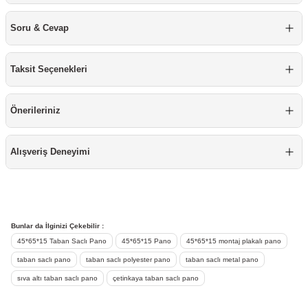
re
aşıyıcı
ta
Soru & Cevap
rj İstasyonu
Taksit Seçenekleri
tör
foları
Önerileriniz
temleri
ol Rölesi
 HMI )
e Sürücü
Alışveriş Deneyimi
binler
 Motor
Bunlar da İlginizi Çekebilir :
45*65*15 Taban Saclı Pano
45*65*15 Pano
45*65*15 montaj plakalı pano
taban saclı pano
taban saclı polyester pano
taban saclı metal pano
sıva altı taban saclı pano
çetinkaya taban saclı pano