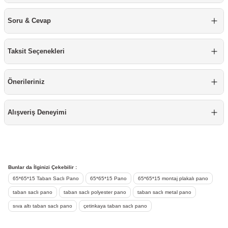
re
aşıyıcı
ta
Soru & Cevap
rj İstasyonu
Taksit Seçenekleri
tör
foları
Önerileriniz
temleri
ol Rölesi
 HMI )
e Sürücü
Alışveriş Deneyimi
binler
 Motor
Bunlar da İlginizi Çekebilir :
65*65*15 Taban Saclı Pano
65*65*15 Pano
65*65*15 montaj plakalı pano
taban saclı pano
taban saclı polyester pano
taban saclı metal pano
sıva altı taban saclı pano
çetinkaya taban saclı pano