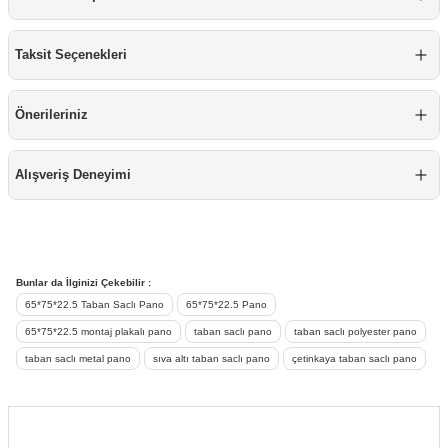
Mobilya Tekerlekleri
Taksit Seçenekleri
Profesyonel Temizlik Ürünü
Önerileriniz
Raspa
Silikon
Alışveriş Deneyimi
Sprey Boyalar
Takım Çantası & Avadanlık
Bunlar da İlginizi Çekebilir :
65*75*22.5 Taban Saclı Pano
65*75*22.5 Pano
Vida & Çivi & Dübel
65*75*22.5 montaj plakalı pano
taban saclı pano
taban saclı polyester pano
taban saclı metal pano
sıva altı taban saclı pano
Yapıştırıcı ve Bant
çetinkaya taban saclı pano