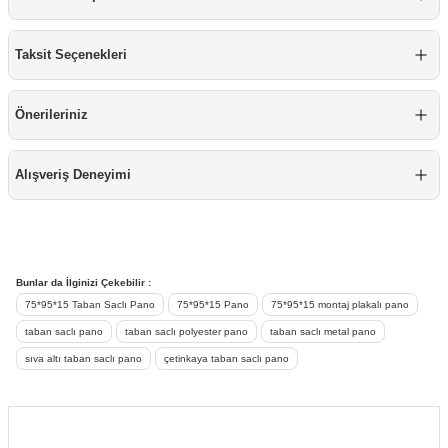
re
aşıyıcı
ta
Taksit Seçenekleri
rj İstasyonu
Önerileriniz
tör
foları
temleri
ol Rölesi
Alışveriş Deneyimi
 HMI )
e Sürücü
binler
Bunlar da İlginizi Çekebilir :
75*95*15 Taban Saclı Pano
75*95*15 Pano
75*95*15 montaj plakalı pano
 Motor
taban saclı pano
taban saclı polyester pano
taban saclı metal pano
sıva altı taban saclı pano
çetinkaya taban saclı pano