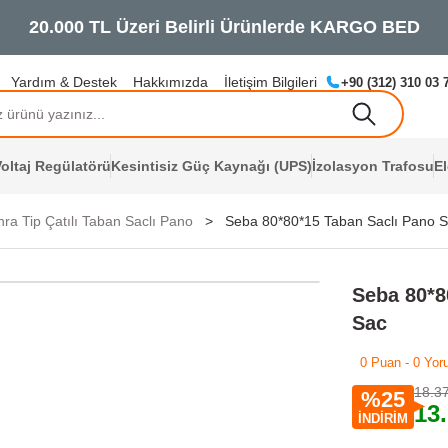
20.000 TL Üzeri Bel
Yardım & Destek
Hakkımızda
İletişim Bilgileri
+90 (312) 310 03 
oltaj Regülatörü
Kesintisiz Güç Kaynağı (UPS)
İzolasyon Trafosu
E
ra Tip Çatılı Taban Saclı Pano
Seba 80*80*15 Taban Saclı Pano S
Seba 80*8
Sac
0 Puan - 0 Yor
18.3
%25
13
İNDİRİM