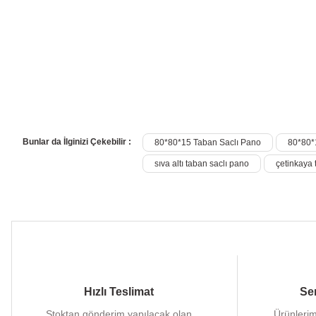
Bunlar da İlginizi Çekebilir :
80*80*15 Taban Saclı Pano
80*80*
sıva altı taban saclı pano
çetinkaya 
Hızlı Teslimat
Ser
Stoktan gönderim yapılacak olan
Ürünlerim