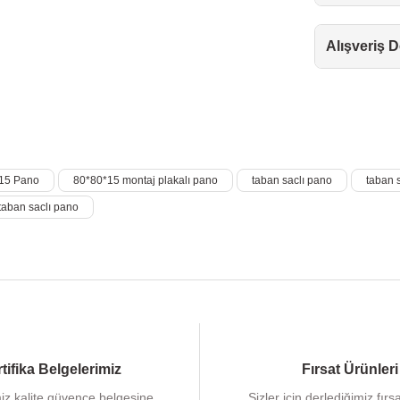
Alışveriş 
15 Pano
80*80*15 montaj plakalı pano
taban saclı pano
taban 
taban saclı pano
tifika Belgelerimiz
Fırsat Ürünleri
iz kalite güvence belgesine
Sizler için derlediğimiz fırs