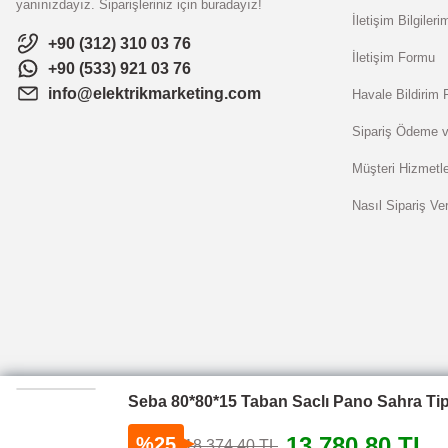
yanınızdayız. Siparişleriniz için buradayız!
İletişim Bilgileri
+90 (312) 310 03 76
İletişim Formu
+90 (533) 921 03 76
info@elektrikmarketing.com
Havale Bildirim
Sipariş Ödeme v
Müşteri Hizmetle
Nasıl Sipariş Ver
Seba 80*80*15 Taban Saclı Pano Sahra Tip
SE.BA ENERJİ OTOMASYON 2025 © Tüm hakları saklıdır. Kredi kartı bilgile
13.780,80 TL
%25
18.374,40 TL