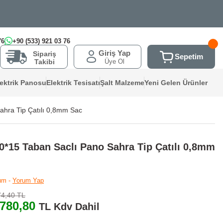
76
+90 (533) 921 03 76
Giriş Yap
Sipariş
Sepetim
Üye Ol
Takibi
lektrik Panosu
Elektrik Tesisatı
Şalt Malzeme
Yeni Gelen Ürünler
ahra Tip Çatılı 0,8mm Sac
0*15 Taban Saclı Pano Sahra Tip Çatılı 0,8mm
um -
Yorum Yap
74,40 TL
.780,80
TL Kdv Dahil