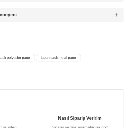
Deneyimi
saclı polyester pano
taban saclı metal pano
Nasıl Sipariş Veririm
at ürünleri
Sipariş verme aşamalarına göz