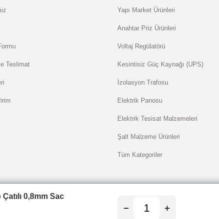
miz
Yapı Market Ürünleri
Anahtar Priz Ürünleri
 Formu
Voltaj Regülatörü
e Teslimat
Kesintisiz Güç Kaynağı (UPS)
ri
İzolasyon Trafosu
irim
Elektrik Panosu
Elektrik Tesisat Malzemeleri
Şalt Malzeme Ürünleri
Tüm Kategoriler
 Çatılı 0,8mm Sac
riniz 256bit SSL sertifikası ile korunmaktadır.