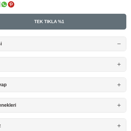
TEK TIKLA %100 GÜVENL
i
vap
enekleri
z