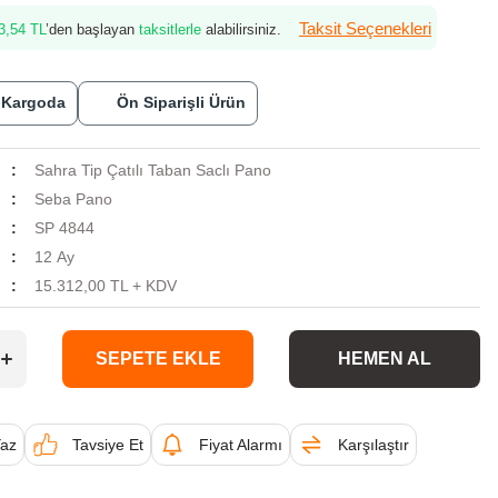
Taksit Seçenekleri
3,54 TL
’den başlayan
taksitlerle
alabilirsiniz.
 Kargoda
Ön Siparişli Ürün
Sahra Tip Çatılı Taban Saclı Pano
Seba Pano
SP 4844
i
12 Ay
15.312,00 TL + KDV
SEPETE EKLE
HEMEN AL
az
Tavsiye Et
Fiyat Alarmı
Karşılaştır