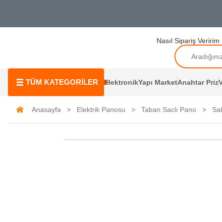
Nasıl Sipariş Veririm
TÜM KATEGORİLER
Elektronik
Yapı Market
Anahtar Priz
V
Anasayfa
Elektrik Panosu
Taban Saclı Pano
Sah