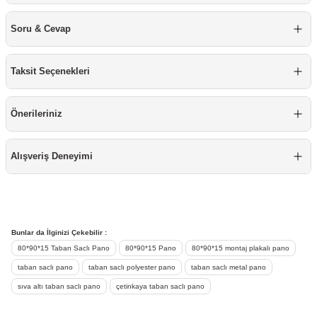
Mobilya Tekerlekleri
Soru & Cevap
Profesyonel Temizlik Ürünü
Taksit Seçenekleri
Raspa
Önerileriniz
Silikon
Sprey Boyalar
Alışveriş Deneyimi
Takım Çantası & Avadanlık
Vida & Çivi & Dübel
Bunlar da İlginizi Çekebilir :
80*90*15 Taban Saclı Pano
80*90*15 Pano
80*90*15 montaj plakalı pano
Yapıştırıcı ve Bant
taban saclı pano
taban saclı polyester pano
taban saclı metal pano
sıva altı taban saclı pano
çetinkaya taban saclı pano