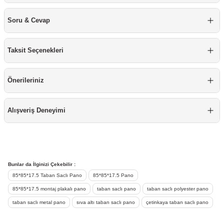
Mobilya Tekerlekleri
Soru & Cevap
Profesyonel Temizlik Ürünü
Taksit Seçenekleri
Raspa
Önerileriniz
Silikon
Sprey Boyalar
Alışveriş Deneyimi
Takım Çantası & Avadanlık
Vida & Çivi & Dübel
Bunlar da İlginizi Çekebilir :
85*85*17.5 Taban Saclı Pano
85*85*17.5 Pano
Yapıştırıcı ve Bant
85*85*17.5 montaj plakalı pano
taban saclı pano
taban saclı polyester pano
taban saclı metal pano
sıva altı taban saclı pano
çetinkaya taban saclı pano