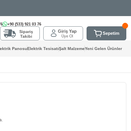
76
+90 (533) 921 03 76
Giriş Yap
Sipariş
Sepetim
Üye Ol
Takibi
lektrik Panosu
Elektrik Tesisatı
Şalt Malzeme
Yeni Gelen Ürünler
ı.