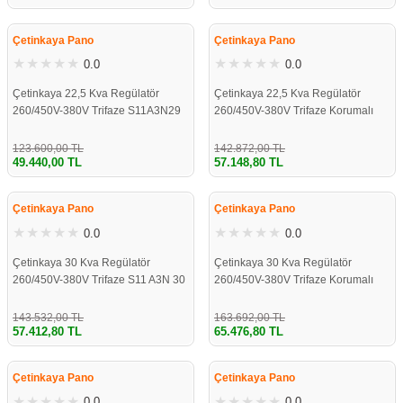
%60
%60
re
aşıyıcı
ta
Çetinkaya Pano
Çetinkaya Pano
rj İstasyonu
0.0
0.0
Çetinkaya 22,5 Kva Regülatör
Çetinkaya 22,5 Kva Regülatör
tör
foları
260/450V-380V Trifaze S11A3N29
260/450V-380V Trifaze Korumalı
temleri
ol Rölesi
123.600,00 TL
142.872,00 TL
49.440,00 TL
57.148,80 TL
%60
%60
 HMI )
e Sürücü
Çetinkaya Pano
Çetinkaya Pano
0.0
0.0
binler
Çetinkaya 30 Kva Regülatör
Çetinkaya 30 Kva Regülatör
 Motor
260/450V-380V Trifaze S11 A3N 30
260/450V-380V Trifaze Korumalı
143.532,00 TL
163.692,00 TL
57.412,80 TL
65.476,80 TL
%60
%60
Çetinkaya Pano
Çetinkaya Pano
0.0
0.0