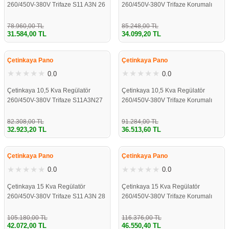
260/450V-380V Trifaze S11 A3N 26
260/450V-380V Trifaze Korumalı
Kutusu
Sıvı Seviye Rölesi
Akkor Ampul
Masa Lambaları
Rita Kiraz
Montaj Plakası
Plastik Kasa ve Buatlar
NHXMH Halogen Free Kablolar
Hoparlör & Projeksiyon Sistemleri
78.960,00 TL
85.248,00 TL
31.584,00 TL
34.099,20 TL
mleri
iyer Serisi
ı
Multimetre Modelleri
Rustik Led Ampul
Ultraviyole Armatür
Rita Antik Altın
Termoplastik ve Antigron Buatlar
Zayıf Akım Kabloları
Kişisel Bakım Aletleri
%60
%60
Çetinkaya Pano
Çetinkaya Pano
Papuçlar
ldürücü
Malzemeleri
Güç ve Enerji Ölçerler
Nemliyer Armatür
Rita Pastel
Rekor Yüzeyli Opak Tıpalı Buat Yuvarlak
Oyun & Oyun Konsolları
0.0
0.0
 Prizler
Panosu
nları
r
el Bakım
Akım ve Gerilim Transdüserleri
Rekor Yüzeyli Opak Tıpalı Buat
Tablet Grubu
Çetinkaya 10,5 Kva Regülatör
Çetinkaya 10,5 Kva Regülatör
260/450V-380V Trifaze S11A3N27
260/450V-380V Trifaze Korumalı
ve Kollektörler
 Seviye Flatörü
iklet
Haberleşme Donanımları
Rekor Yüzeyli Opak Tıpalı Buat Derin
Telefon
82.308,00 TL
91.284,00 TL
32.923,20 TL
36.513,60 TL
izler
ktörleri
r
i
Kırma Yüzeyli Opak Kırmalı Buatlar
%60
%60
Çetinkaya Pano
Çetinkaya Pano
z
Kırma Yüzeyli Opak Kırmalı Buatlar Derin
0.0
0.0
Çetinkaya 15 Kva Regülatör
Çetinkaya 15 Kva Regülatör
odelleri
ler
r
260/450V-380V Trifaze S11 A3N 28
260/450V-380V Trifaze Korumalı
eri
105.180,00 TL
116.376,00 TL
42.072,00 TL
46.550,40 TL