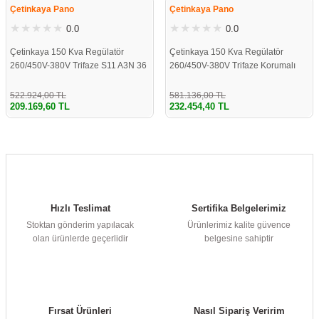
Çetinkaya Pano
Çetinkaya Pano
0.0
0.0
Çetinkaya 150 Kva Regülatör
Çetinkaya 150 Kva Regülatör
260/450V-380V Trifaze S11 A3N 36
260/450V-380V Trifaze Korumalı
522.924,00 TL
581.136,00 TL
209.169,60 TL
232.454,40 TL
Hızlı Teslimat
Sertifika Belgelerimiz
Stoktan gönderim yapılacak
Ürünlerimiz kalite güvence
olan ürünlerde geçerlidir
belgesine sahiptir
Fırsat Ürünleri
Nasıl Sipariş Veririm