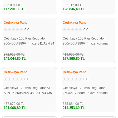
293.004,00 TL
322.116,00 TL
117.201,60 TL
128.846,40 TL
%60
%60
Çetinkaya Pano
Çetinkaya Pano
0.0
0.0
Çetinkaya 100 Kva Regülatör
Çetinkaya 100 Kva Regülatör
260/450V-380V Trifaze S11 A3N 34
260/450V-380V Trifaze Korumalı
372.612,00 TL
419.652,00 TL
149.044,80 TL
167.860,80 TL
%60
%60
Çetinkaya Pano
Çetinkaya Pano
0.0
0.0
Çetinkaya 120 Kva Regülatör S11
Çetinkaya 120 Kva Regülatör
A3N 35 260/450V-380 S11A3N35
260/450V-380V Trifaze Korumalı
477.672,00 TL
535.884,00 TL
191.068,80 TL
214.353,60 TL
%60
%60