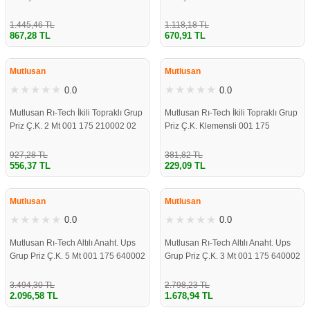
00
00
1.445,46 TL
1.118,18 TL
867,28 TL
670,91 TL
ÇOK YAKINDA
ÇOK YAKINDA
STOKLARDA
STOKLARDA
Mutlusan
Mutlusan
0.0
0.0
Mutlusan Rı-Tech İkili Topraklı Grup
Mutlusan Rı-Tech İkili Topraklı Grup
Priz Ç.K. 2 Mt 001 175 210002 02
Priz Ç.K. Klemensli 001 175
00
210001 00 00
927,28 TL
381,82 TL
556,37 TL
229,09 TL
ÇOK YAKINDA
ÇOK YAKINDA
STOKLARDA
STOKLARDA
Mutlusan
Mutlusan
0.0
0.0
Mutlusan Rı-Tech Altılı Anaht. Ups
Mutlusan Rı-Tech Altılı Anaht. Ups
Grup Priz Ç.K. 5 Mt 001 175 640002
Grup Priz Ç.K. 3 Mt 001 175 640002
05 00
03 00
3.494,30 TL
2.798,23 TL
2.096,58 TL
1.678,94 TL