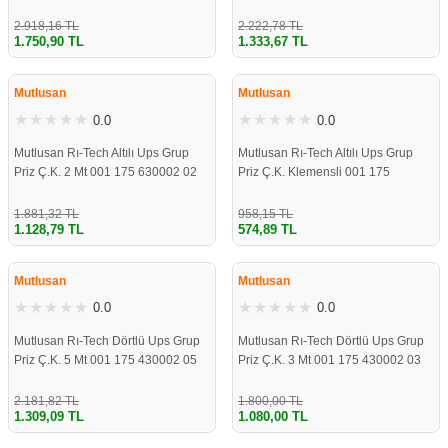
00
00
re
aşıyıcı
ta
2.918,16 TL
2.222,78 TL
1.750,90 TL
1.333,67 TL
rj İstasyonu
ÇOK YAKINDA
ÇOK YAKINDA
STOKLARDA
STOKLARDA
Mutlusan
Mutlusan
tör
foları
0.0
0.0
Mutlusan Rı-Tech Altılı Ups Grup
Mutlusan Rı-Tech Altılı Ups Grup
temleri
ol Rölesi
Priz Ç.K. 2 Mt 001 175 630002 02
Priz Ç.K. Klemensli 001 175
00
630001 00 00
 HMI )
e Sürücü
1.881,32 TL
958,15 TL
1.128,79 TL
574,89 TL
ÇOK YAKINDA
ÇOK YAKINDA
binler
STOKLARDA
STOKLARDA
Mutlusan
Mutlusan
0.0
0.0
 Motor
Mutlusan Rı-Tech Dörtlü Ups Grup
Mutlusan Rı-Tech Dörtlü Ups Grup
Priz Ç.K. 5 Mt 001 175 430002 05
Priz Ç.K. 3 Mt 001 175 430002 03
00
00
2.181,82 TL
1.800,00 TL
1.309,09 TL
1.080,00 TL
ÇOK YAKINDA
ÇOK YAKINDA