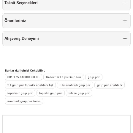
Taksit Seçenekleri
re
aşıyıcı
ta
rj İstasyonu
Önerileriniz
tör
foları
Alışveriş Deneyimi
temleri
ol Rölesi
 HMI )
e Sürücü
Bunlar da İlginizi Çekebilir :
001 175 640001 00 00
Rı-Tech 6 lı Ups Grup Priz
grup priz
binler
2 li grup priz topraklı anahtarlı fişli
3 lü anahtarlı grup priz
grup priz anahtarlı
 Motor
topraksız grup priz
topraklı grup priz
trifaze grup priz
anahtarlı grup priz tamiri