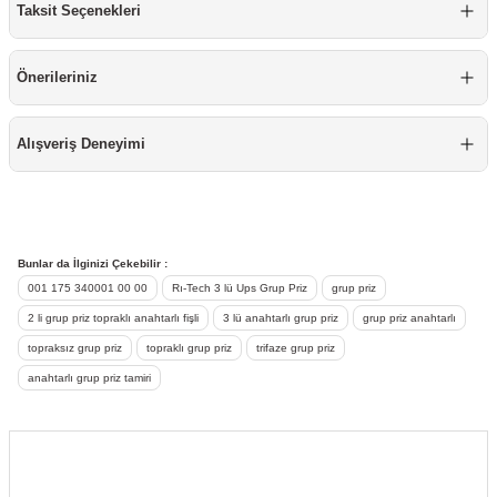
Taksit Seçenekleri
re
aşıyıcı
ta
rj İstasyonu
Önerileriniz
tör
foları
Alışveriş Deneyimi
temleri
ol Rölesi
 HMI )
e Sürücü
Bunlar da İlginizi Çekebilir :
001 175 340001 00 00
Rı-Tech 3 lü Ups Grup Priz
grup priz
binler
2 li grup priz topraklı anahtarlı fişli
3 lü anahtarlı grup priz
grup priz anahtarlı
 Motor
topraksız grup priz
topraklı grup priz
trifaze grup priz
anahtarlı grup priz tamiri