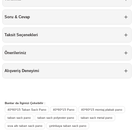
Mobilya Tekerlekleri
Soru & Cevap
Profesyonel Temizlik Ürünü
Raspa
Taksit Seçenekleri
Silikon
Önerileriniz
Sprey Boyalar
Alışveriş Deneyimi
Takım Çantası & Avadanlık
Vida & Çivi & Dübel
Bunlar da İlginizi Çekebilir :
Yapıştırıcı ve Bant
40*60*15 Taban Saclı Pano
40*60*15 Pano
40*60*15 montaj plakalı pano
taban saclı pano
taban saclı polyester pano
taban saclı metal pano
sıva altı taban saclı pano
çetinkaya taban saclı pano