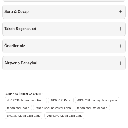
re
ta
Soru & Cevap
rj İstasyonu
Taksit Seçenekleri
tör
Önerileriniz
temleri
ol Rölesi
 HMI )
e Sürücü
Alışveriş Deneyimi
binler
 Motor
Bunlar da İlginizi Çekebilir :
40*60*30 Taban Saclı Pano
40*60*30 Pano
40*60*30 montaj plakalı pano
taban saclı pano
taban saclı polyester pano
taban saclı metal pano
sıva altı taban saclı pano
çetinkaya taban saclı pano