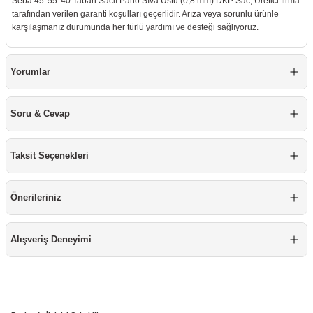
Seba 45*55*40 Taban Saclı Pano Sıva Üstü (0,8 mm) DKP Sac, Üretici firma
tarafından verilen garanti koşulları geçerlidir. Arıza veya sorunlu ürünle
karşılaşmanız durumunda her türlü yardımı ve desteği sağlıyoruz.
Yorumlar
Soru & Cevap
Taksit Seçenekleri
Önerileriniz
Alışveriş Deneyimi