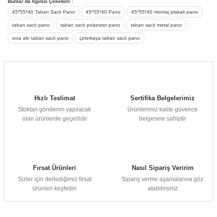
Bunlar da İlginizi Çekebilir :
45*55*40 Taban Saclı Pano
45*55*40 Pano
45*55*40 montaj plakalı pano
taban saclı pano
taban saclı polyester pano
taban saclı metal pano
sıva altı taban saclı pano
çetinkaya taban saclı pano
Hızlı Teslimat
Sertifika Belgelerimiz
Stoktan gönderim yapılacak
Ürünlerimiz kalite güvence
olan ürünlerde geçerlidir
belgesine sahiptir
Fırsat Ürünleri
Nasıl Sipariş Veririm
Sizler için derlediğimiz fırsat
Sipariş verme aşamalarına göz
ürünleri keşfedin
atabilirsiniz