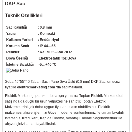
DKP Sac
re
aşıyıcı
ta
Teknik Özellikleri
rj İstasyonu
Sac Kalınlığı
: 0,8 mm
Yapısı
: Kompakt
tör
foları
Kullanım Yerleri
: Endüstriyel
Koruma Sınıfı
: IP 44....65
temleri
ol Rölesi
Renkler
: Ral 7035 - Ral 7032
Boya Özelliği
Elektrostatik Toz Boya
 HMI )
e Sürücü
İşletme Sıcaklığı
-5... +40 °C
binler
Seba 45*55*40 Taban Saclı Pano Sıva Üstü (0,8 mm) DKP Sac, en ucuz
fiyat ile
elektrikmarketing.com 'da
satılmaktadır.
 Motor
Elektrik Marketing, perakende satışın yanı sıra Toptan Elektrik Malzemeleri
satışında da güçlü bir ürün yelpazesine sahiptir. Toptan Elektrik
Malzemelerini çok daha uygun fiyatlarla satın alabilirsiniz. Elektrik
malzemesi alışverişlerinizi Güvenli ödeme yöntemlerimiz ile tamamlayabilir
isterseniz, Kredi kartı, Kapıda Ödeme, Avantajlı Havale Seçeneklerimiz ile
alışverişinizi tamamlayabilirsiniz.