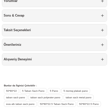
Yorumlar
re
aşıyıcı
ta
Soru & Cevap
rj İstasyonu
tör
foları
Taksit Seçenekleri
temleri
ol Rölesi
Önerileriniz
 HMI )
e Sürücü
Alışveriş Deneyimi
binler
 Motor
Bunlar da İlginizi Çekebilir :
50*80*22
5 Taban Saclı Pano
5 Pano
5 montaj plakalı pano
taban saclı pano
taban saclı polyester pano
taban saclı metal pano
sıva altı taban saclı pano
50*80*22.5 Taban Saclı Pano
50*80*22.5 Pano