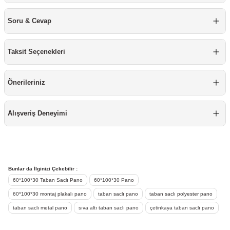
re
aşıyıcı
ta
Soru & Cevap
rj İstasyonu
Taksit Seçenekleri
tör
foları
Önerileriniz
temleri
ol Rölesi
 HMI )
e Sürücü
Alışveriş Deneyimi
binler
 Motor
Bunlar da İlginizi Çekebilir :
60*100*30 Taban Saclı Pano
60*100*30 Pano
60*100*30 montaj plakalı pano
taban saclı pano
taban saclı polyester pano
taban saclı metal pano
sıva altı taban saclı pano
çetinkaya taban saclı pano