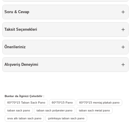
re
aşıyıcı
ta
Soru & Cevap
rj İstasyonu
Taksit Seçenekleri
tör
foları
Önerileriniz
temleri
ol Rölesi
 HMI )
e Sürücü
Alışveriş Deneyimi
binler
 Motor
Bunlar da İlginizi Çekebilir :
60*70*15 Taban Saclı Pano
60*70*15 Pano
60*70*15 montaj plakalı pano
taban saclı pano
taban saclı polyester pano
taban saclı metal pano
sıva altı taban saclı pano
çetinkaya taban saclı pano