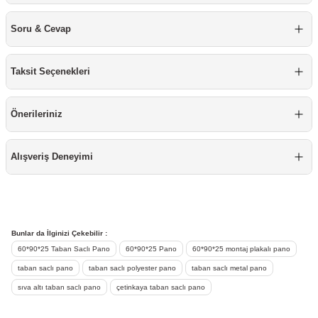
Mobilya Tekerlekleri
Soru & Cevap
Profesyonel Temizlik Ürünü
Taksit Seçenekleri
Raspa
Önerileriniz
Silikon
Sprey Boyalar
Alışveriş Deneyimi
Takım Çantası & Avadanlık
Vida & Çivi & Dübel
Bunlar da İlginizi Çekebilir :
60*90*25 Taban Saclı Pano
60*90*25 Pano
60*90*25 montaj plakalı pano
Yapıştırıcı ve Bant
taban saclı pano
taban saclı polyester pano
taban saclı metal pano
sıva altı taban saclı pano
çetinkaya taban saclı pano