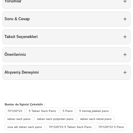
Yorumlar
re
aşıyıcı
ta
Soru & Cevap
rj İstasyonu
tör
foları
Taksit Seçenekleri
temleri
ol Rölesi
Önerileriniz
 HMI )
e Sürücü
Alışveriş Deneyimi
binler
 Motor
Bunlar da İlginizi Çekebilir :
70*100*22
5 Taban Saclı Pano
5 Pano
5 montaj plakalı pano
taban saclı pano
taban saclı polyester pano
taban saclı metal pano
sıva altı taban saclı pano
70*100*22.5 Taban Saclı Pano
70*100*22.5 Pano