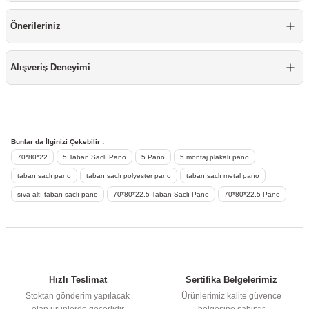
Önerileriniz
Alışveriş Deneyimi
Bunlar da İlginizi Çekebilir :
70*80*22
5 Taban Saclı Pano
5 Pano
5 montaj plakalı pano
taban saclı pano
taban saclı polyester pano
taban saclı metal pano
sıva altı taban saclı pano
70*80*22.5 Taban Saclı Pano
70*80*22.5 Pano
Hızlı Teslimat
Sertifika Belgelerimiz
Stoktan gönderim yapılacak
Ürünlerimiz kalite güvence
olan ürünlerde geçerlidir
belgesine sahiptir