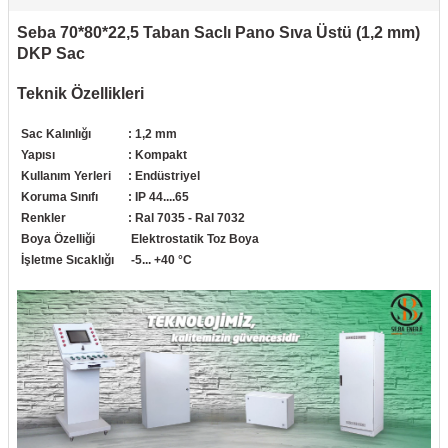
Mobilya Tekerlekleri
Seba 70*80*22,5 Taban Saclı Pano Sıva Üstü (1,2 mm)
DKP Sac
Profesyonel Temizlik Ürünü
Teknik Özellikleri
Raspa
Sac Kalınlığı
: 1,2 mm
Yapısı
: Kompakt
Silikon
Kullanım Yerleri
: Endüstriyel
Koruma Sınıfı
: IP 44....65
Sprey Boyalar
Renkler
: Ral 7035 - Ral 7032
Boya Özelliği
Elektrostatik Toz Boya
İşletme Sıcaklığı
-5... +40 °C
Takım Çantası & Avadanlık
Vida & Çivi & Dübel
Yapıştırıcı ve Bant