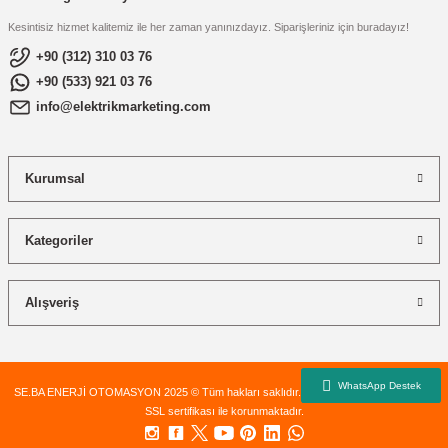
Kesintisiz hizmet kalitemiz ile her zaman yanınızdayız. Siparişleriniz için buradayız!
+90 (312) 310 03 76
+90 (533) 921 03 76
info@elektrikmarketing.com
Kurumsal
Kategoriler
Alışveriş
SE.BA ENERJİ OTOMASYON 2025 © Tüm hakları saklıdır. Kredi kartı bilgileriniz 256bit
SSL sertifikası ile korunmaktadır.