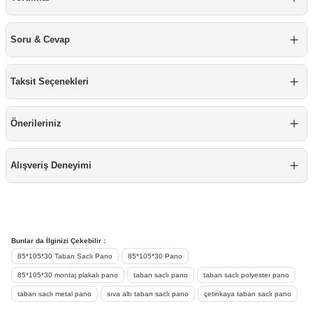
re
aşıyıcı
ta
Soru & Cevap
rj İstasyonu
tör
foları
Taksit Seçenekleri
temleri
ol Rölesi
Önerileriniz
 HMI )
e Sürücü
Alışveriş Deneyimi
binler
 Motor
Bunlar da İlginizi Çekebilir :
85*105*30 Taban Saclı Pano
85*105*30 Pano
85*105*30 montaj plakalı pano
taban saclı pano
taban saclı polyester pano
taban saclı metal pano
sıva altı taban saclı pano
çetinkaya taban saclı pano